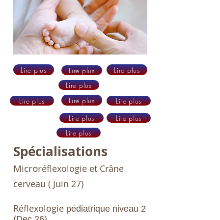
Lire plus
Lire plus
Lire plus
Lire plus
Lire plus
Lire plus
Lire plus
Lire plus
Lire plus
Lire plus
Spécialisations
Micror
éflexologie et Crâne
cerveau ( Juin 27
)
Réflexologie
pédiatrique niveau 2
(Dec 26)